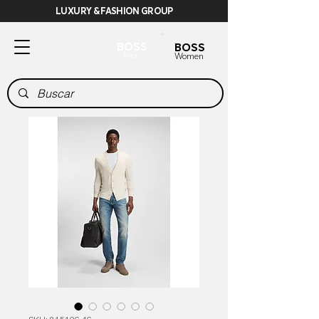
LUXURY & FASHION GROUP
BOSS
BOSS
Men
Women