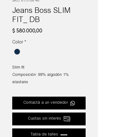
SKU: 815106 46
Jeans Boss SLIM
FIT_ DB
Precio
$ 580.000,00
Color
*
Slim fit
Composición: 99% algodón 1%
elastano
Contactá a un vendedor
Cuotas sin interés
Tabla de talles