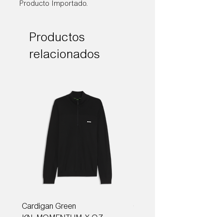
Producto Importado.
Productos
relacionados
Cardigan Green
Corbata Boss H-TIE CM