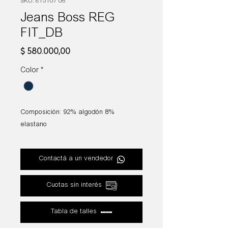
SKU: 815107 06
Jeans Boss REG
FIT_DB
Precio
$ 580.000,00
Color
*
Composición: 92% algodón 8%
elastano
Contactá a un vendedor
Cuotas sin interés
Tabla de talles