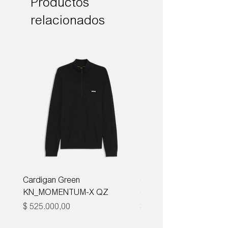
Productos
relacionados
Cardigan Green
Corbata Boss H-TIE CM
KN_MOMENTUM-X QZ
ONE
Precio
Precio
$ 525.000,00
$ 285.000,00