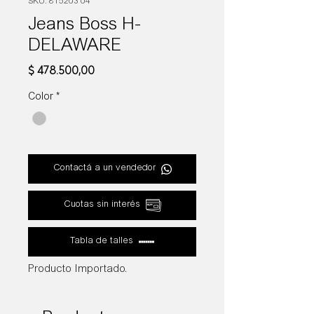
SKU: 815203 04
Jeans Boss H-
DELAWARE
Precio
$ 478.500,00
Color
*
Contactá a un vendedor
Cuotas sin interés
Tabla de talles
Producto Importado.