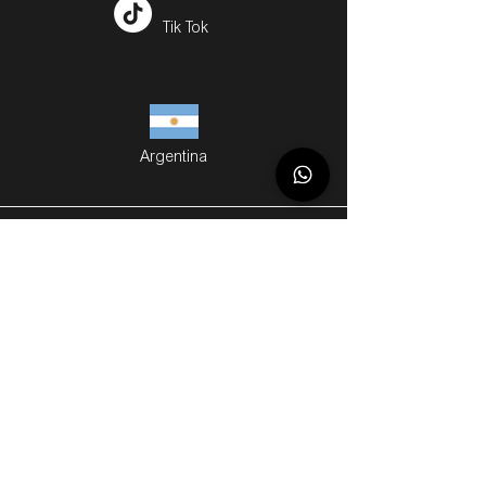
Tik Tok
Argentina
Servicios
Métodos de Compra
Cuotas
Envíos
Servicios Personalizados
Gift Cards