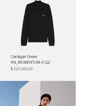
Cardigan Green
Corbata Boss H-TIE CM
KN_MOMENTUM-X QZ
ONE
Precio
Precio
$ 525.000,00
$ 285.000,00