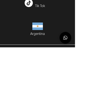
Tik Tok
Argentina
Servicios
Métodos de Compra
Cuotas
Envíos
Servicios Personalizados
Gift Cards