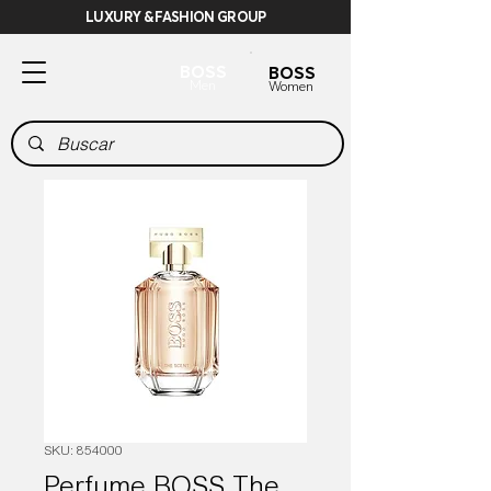
LUXURY & FASHION GROUP
BOSS
BOSS
Men
Women
SKU: 854000
Perfume BOSS The