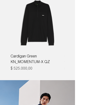
Cardigan Green
Corbata Boss H-TIE CM
KN_MOMENTUM-X QZ
ONE
Precio
Precio
$ 525.000,00
$ 285.000,00