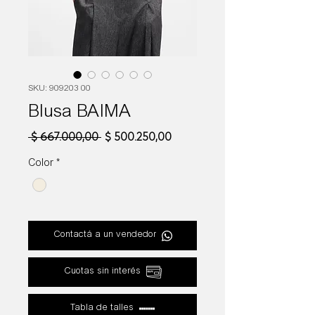
SKU: 909203 00
Blusa BAIMA
Precio
Precio
 $ 667.000,00 
$ 500.250,00
de
oferta
Color
*
Contactá a un vendedor
Cuotas sin interés
Tabla de talles