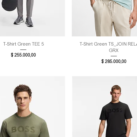
Vista rápida
Vista rápida
T-Shirt Green TEE 5
T-Shirt Green TS_JOIN RE
GRX
Precio
$ 255.000,00
Precio
$ 285.000,00