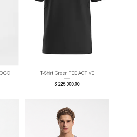
Vista rápida
 LOGO
T-Shirt Green TEE ACTIVE
Precio
$ 225.000,00