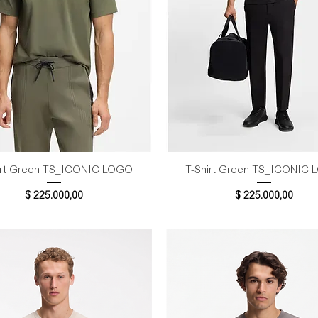
Vista rápida
Vista rápida
irt Green TS_ICONIC LOGO
T-Shirt Green TS_ICONIC
Precio
Precio
$ 225.000,00
$ 225.000,00