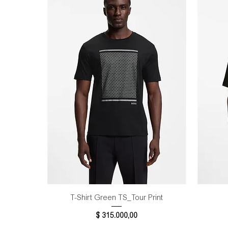
Vista rápida
T-Shirt Green TS_Tour Print
Precio
$ 315.000,00