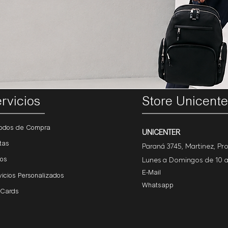
rvicios
Store Unicente
odos de Compra
UNICENTER
tas
Paraná 3745, Martinez, Pro
Lunes a Domingos de 10 a 
íos
E-Mail
vicios Personalizados
Whatsapp
 Cards