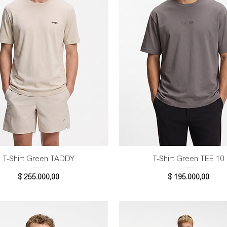
Vista rápida
Vista rápida
T-Shirt Green TADDY
T-Shirt Green TEE 10
Precio
Precio
$ 255.000,00
$ 195.000,00