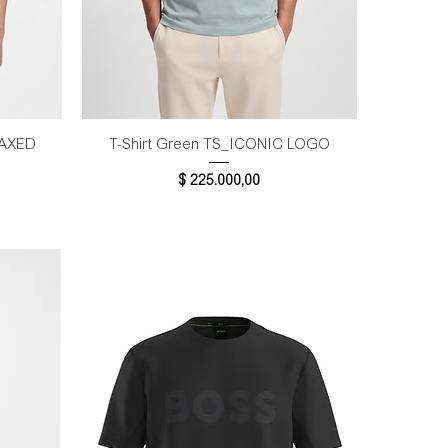
Vista rápida
LAXED
T-Shirt Green TS_ICONIC LOGO
Precio
$ 225.000,00