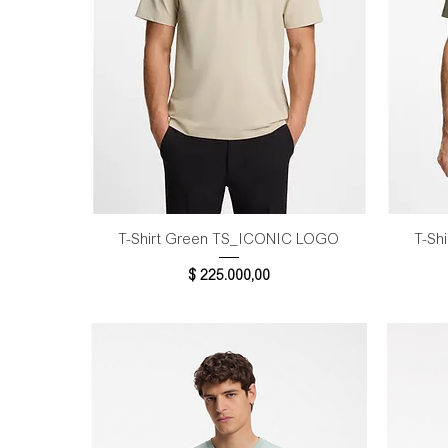
Vista rápida
T-Shirt Green TS_ICONIC LOGO
T-Sh
Precio
$ 225.000,00