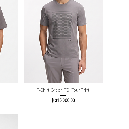
Vista rápida
T-Shirt Green TS_Tour Print
Precio
$ 315.000,00