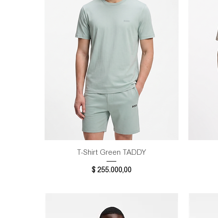
Vista rápida
T-Shirt Green TADDY
Precio
$ 255.000,00