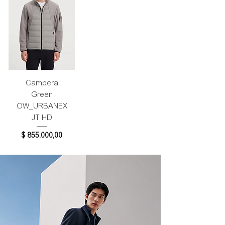
Campera
Green
OW_URBANEX
JT HD
Precio
$ 855.000,00