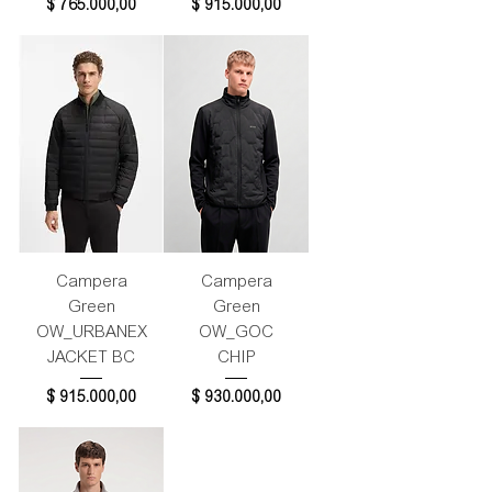
Precio
Precio
$ 765.000,00
$ 915.000,00
Campera
Campera
Green
Green
OW_URBANEX
OW_GOC
JACKET BC
CHIP
Precio
Precio
$ 915.000,00
$ 930.000,00