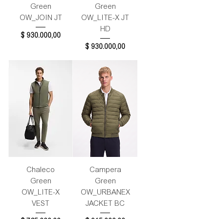
Green
Green
OW_JOIN JT
OW_LITE-X JT
HD
Precio
$ 930.000,00
Precio
$ 930.000,00
Chaleco
Campera
Green
Green
OW_LITE-X
OW_URBANEX
VEST
JACKET BC