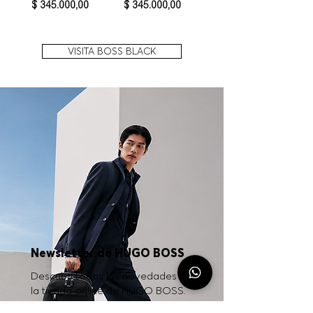
Precio
Precio
$ 345.000,00
$ 345.000,00
VISITA BOSS BLACK
Newsletter de HUGO BOSS
Descubrí todas las novedades de
la tienda online de HUGO BOSS.