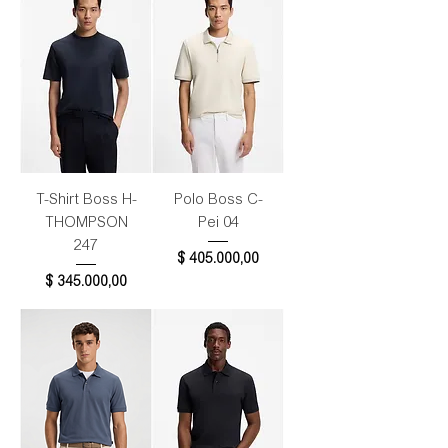
T-Shirt Boss H-
Polo Boss C-
THOMPSON
Pei 04
247
Precio
$ 405.000,00
Precio
$ 345.000,00