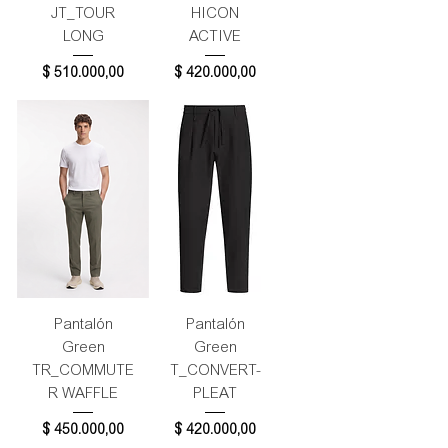
JT_TOUR
HICON
LONG
ACTIVE
Precio
Precio
$ 510.000,00
$ 420.000,00
Pantalón
Pantalón
Green
Green
TR_COMMUTE
T_CONVERT-
R WAFFLE
PLEAT
Precio
Precio
$ 450.000,00
$ 420.000,00