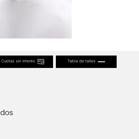
Cuotas sin interés
Tabla de talles
ados