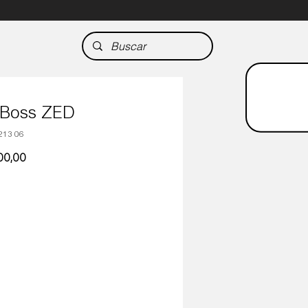
 Boss ZED
213 06
Precio
00,00