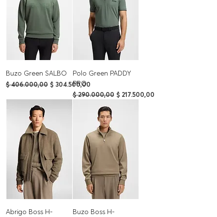
Buzo Green SALBO
Polo Green PADDY
PRO
Precio
Precio de oferta
$ 406.000,00
$ 304.500,00
Precio
Precio de oferta
$ 290.000,00
$ 217.500,00
Abrigo Boss H-
Buzo Boss H-