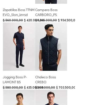
Zapatillas Boss TTNM
Campera Boss
EVO_Slon_knrsd
CARBORO_PS
Precio
Precio de oferta
Precio
Precio de oferta
$ 560.000,00
$ 420.000,00
$ 1.246.000,00
$ 934.500,00
Jogging Boss P-
Chaleco Boss
LAMONT 85
CREBO
Precio
Precio de oferta
Precio
Precio de oferta
$ 580.000,00
$ 435.000,00
$ 938.000,00
$ 703.500,00