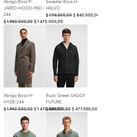
Abrigo Boss P-
Sweater Boss H-
JARED-HOOD-PAD-
HALVO
244
Precio
Precio de oferta
$ 1.116.500,00
$ 840.000,00
Precio
Precio de oferta
$ 1.960.000,00
$ 1.470.000,00
Abrigo Boss H-
Buzo Green SAGGY
HYDE-244
FUTURE
Precio
Precio de oferta
Precio
Precio de oferta
$ 1.960.000,00
$ 1.470.000,00
$ 681.500,00
$ 477.050,00