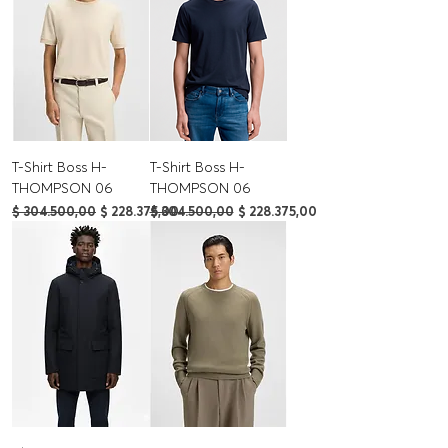
T-Shirt Boss H-
T-Shirt Boss H-
THOMPSON 06
THOMPSON 06
Precio
Precio de oferta
Precio
Precio de oferta
$ 304.500,00
$ 228.375,00
$ 304.500,00
$ 228.375,00