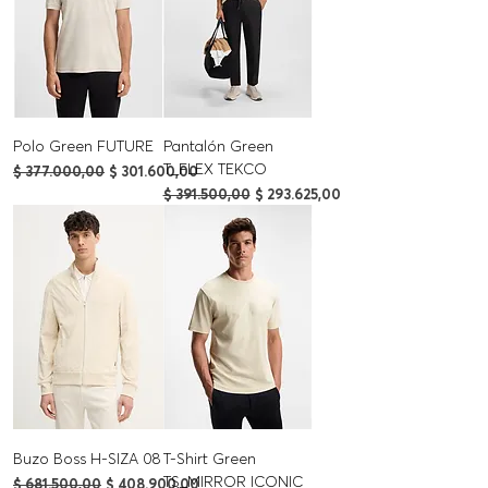
Polo Green FUTURE
Pantalón Green
T_FLEX TEKCO
Precio
Precio de oferta
$ 377.000,00
$ 301.600,00
Precio
Precio de oferta
$ 391.500,00
$ 293.625,00
Buzo Boss H-SIZA 08
T-Shirt Green
TS_MIRROR ICONIC
Precio
Precio de oferta
$ 681.500,00
$ 408.900,00