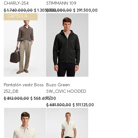
CHARLY-254
STIMMANN 109
Precio
Precio de oferta
Precio
Precio de oferta
$ 1.740.000,00
$ 1.305.000,00
$ 522.000,00
$ 391.500,00
CAPSULA BECHKAM
Pantalón vestir Boss
Buzo Green
252_DB
SW_CIVIC HOODED
FZ
Precio
Precio de oferta
$ 812.000,00
$ 568.400,00
Precio
Precio de oferta
$ 681.500,00
$ 511.125,00