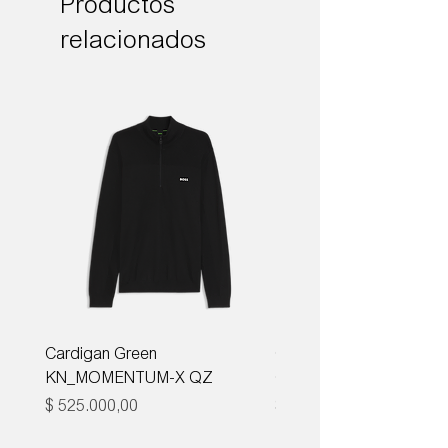
Productos
relacionados
Cardigan Green
Corbata Boss H-TIE CM
KN_MOMENTUM-X QZ
ONE
Precio
Precio
$ 525.000,00
$ 285.000,00