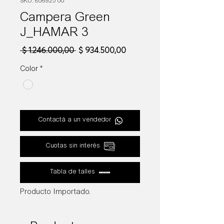
SKU: 806925 00
Campera Green
J_HAMAR 3
Precio
Precio
 $ 1.246.000,00 
$ 934.500,00
de
oferta
Color
*
Contactá a un vendedor
Cuotas sin interés
Tabla de talles
Producto Importado.