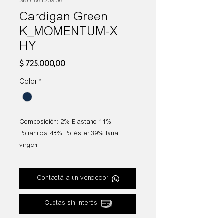
SKU: 861209 06
Cardigan Green
K_MOMENTUM-X
HY
Precio
$ 725.000,00
Color
*
Composición: 2% Elastano 11%
Poliamida 48% Poliéster 39% lana
virgen
Fit: Regular fit
Contactá a un vendedor
Cuotas sin interés