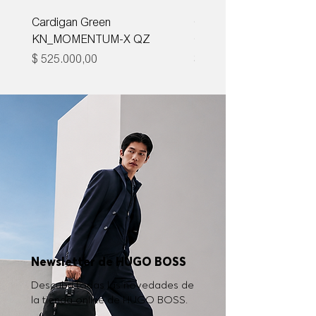
Cardigan Green
Corbata Boss H-TIE CM
KN_MOMENTUM-X QZ
ONE
Precio
Precio
$ 525.000,00
$ 285.000,00
Newsletter de HUGO BOSS
Descubrí todas las novedades de
la tienda online de HUGO BOSS.