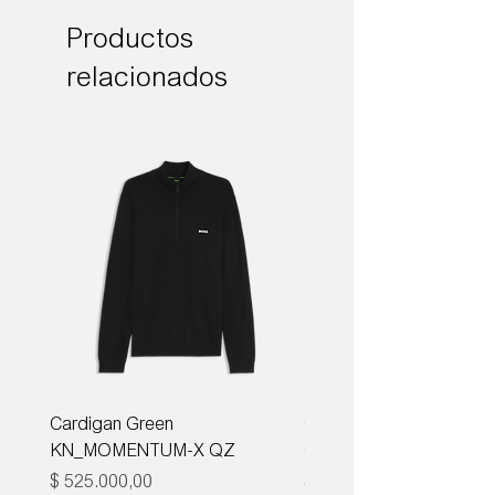
Productos
relacionados
Cardigan Green
Corbata Boss H-TIE CM
KN_MOMENTUM-X QZ
ONE
Precio
Precio
$ 525.000,00
$ 285.000,00