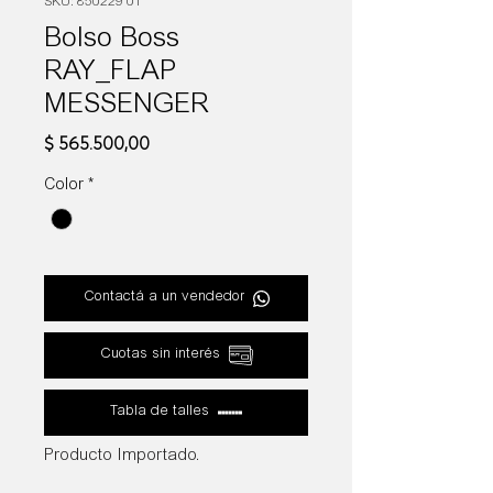
SKU: 850229 01
Bolso Boss
RAY_FLAP
MESSENGER
Precio
$ 565.500,00
Color
*
Contactá a un vendedor
Cuotas sin interés
Tabla de talles
Producto Importado.