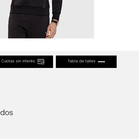
Cuotas sin interés
Tabla de talles
ados