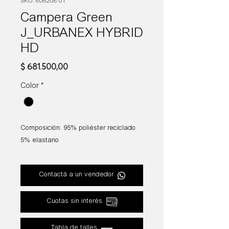
SKU: 806208 01
Campera Green
J_URBANEX HYBRID
HD
Precio
$ 681.500,00
Color
*
Composición: 95% poliéster reciclado
5% elastano
Contactá a un vendedor
Cuotas sin interés
Tabla de talles