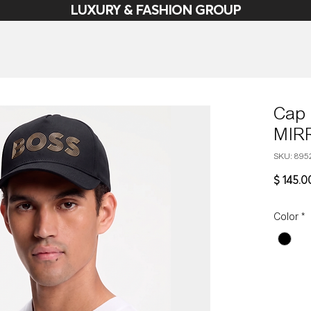
LUXURY & FASHION GROUP
Cap
MIR
SKU: 895
$ 145.0
Color
*