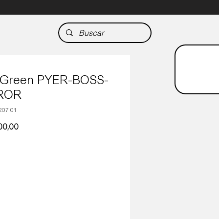
 Green PYER-BOSS-
ROR
207 01
Precio
00,00