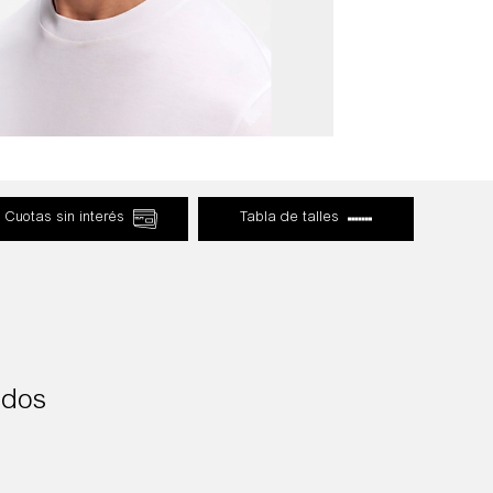
Cuotas sin interés
Tabla de talles
ados