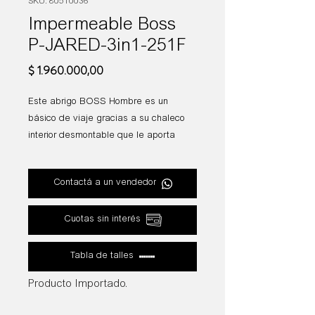
SKU: 80510036
Impermeable Boss
P-JARED-3in1-251F
Precio
$ 1.960.000,00
Este abrigo BOSS Hombre es un
básico de viaje gracias a su chaleco
interior desmontable que le aporta
versatilidad. Tejido elástico de
membrana para mayor comodidad.
Contactá a un vendedor
Artículo lavable a máquina.
Fit: Regular fit.
Cuotas sin interés
Composición: 12% Elastano 88%
Poliamida (reciclado)
Tabla de talles
Producto Importado.