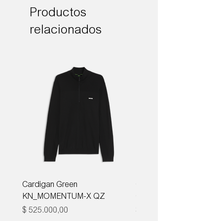
Productos
relacionados
Cardigan Green
Corbata Boss H-TIE CM
KN_MOMENTUM-X QZ
ONE
Precio
Precio
$ 525.000,00
$ 285.000,00