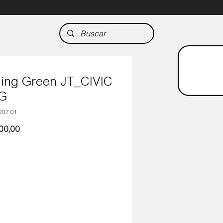
ing Green JT_CIVIC
G
207 01
Precio
500,00