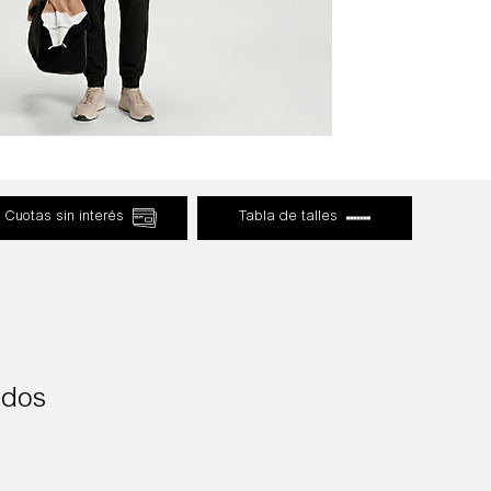
Cuotas sin interés
Tabla de talles
ados