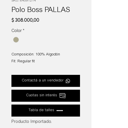
SKU: 84091214
Polo Boss PALLAS
Precio
$ 308.000,00
Color
*
Composición: 100% Algodón
Fit: Regular fit
Contactá a un vendedor
Cuotas sin interés
Tabla de talles
Producto Importado.