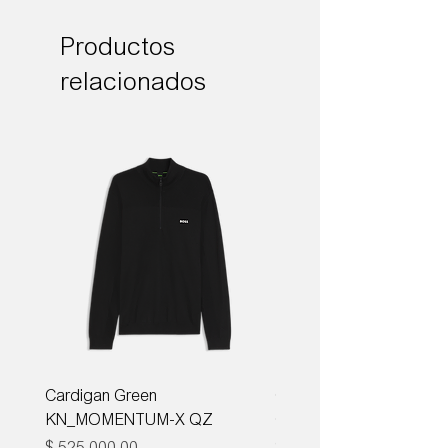
Productos
relacionados
Cardigan Green
Corbata Boss H-TIE CM
KN_MOMENTUM-X QZ
ONE