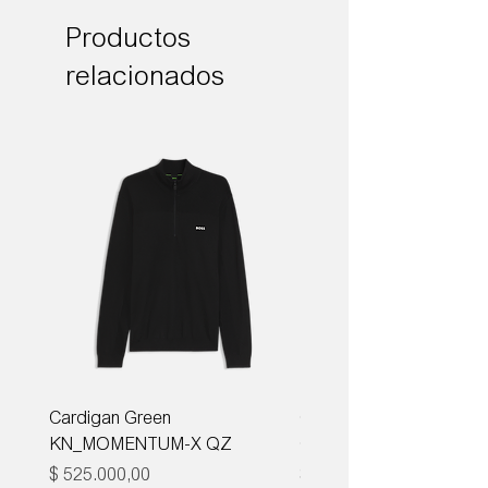
Productos
relacionados
Cardigan Green
Corbata Boss H-TIE CM
KN_MOMENTUM-X QZ
ONE
Precio
Precio
$ 525.000,00
$ 285.000,00