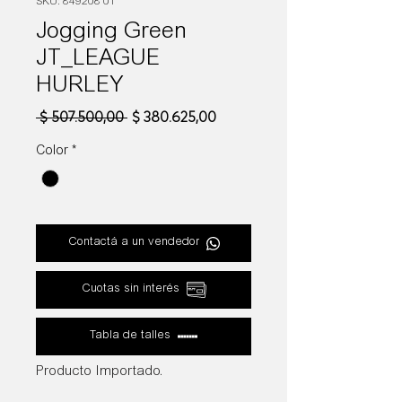
SKU: 849208 01
Jogging Green
JT_LEAGUE
HURLEY
Precio
Precio
 $ 507.500,00 
$ 380.625,00
de
oferta
Color
*
Contactá a un vendedor
Cuotas sin interés
Tabla de talles
Producto Importado.